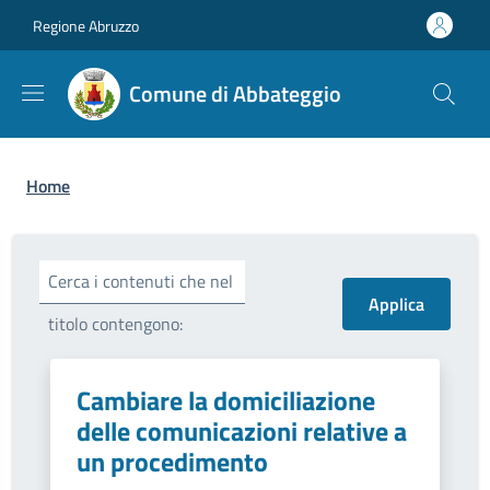
Salta al contenuto principale
Skip to footer content
Regione Abruzzo
Comune di Abbateggio
Briciole di pane
Home
Cerca i contenuti che nel
titolo contengono:
Cambiare la domiciliazione
delle comunicazioni relative a
un procedimento