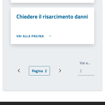
Chiedere il risarcimento danni
VAI ALLA PAGINA
Write th
Vai a…
Pagina
2
Pagina precedente
Pagina attuale
Prossima pagina