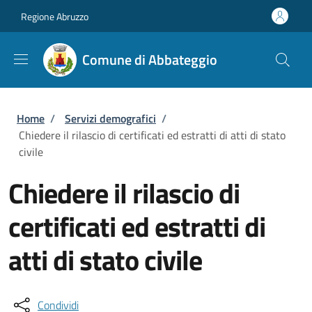
Salta al contenuto principale
Skip to footer content
Regione Abruzzo
Comune di Abbateggio
Briciole di pane
Home
/
Servizi demografici
/
Chiedere il rilascio di certificati ed estratti di atti di stato
civile
Chiedere il rilascio di
certificati ed estratti di
atti di stato civile
Condividi