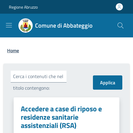
Salta al contenuto principale
Skip to footer content
Regione Abruzzo
Comune di Abbateggio
Briciole di pane
Home
Cerca i contenuti che nel
titolo contengono:
Accedere a case di riposo e
residenze sanitarie
assistenziali (RSA)