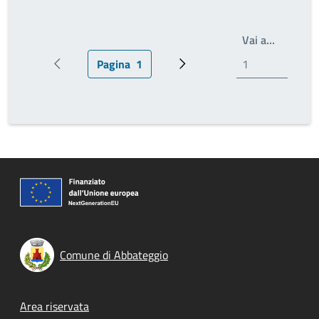
Write th
Vai a…
Pagina
1
Pagina precedente
Pagina attuale
Prossima pagina
Comune di Abbateggio
Footer menu
Area riservata