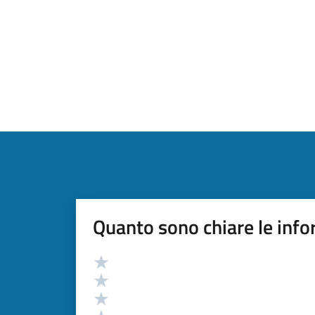
Quanto sono chiare le info
Valutazione
Valuta 5 stelle su 5
Valuta 4 stelle su 5
Valuta 3 stelle su 5