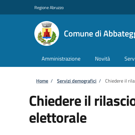
Salta al contenuto principale
Skip to footer content
Regione Abruzzo
Comune di Abbateg
Amministrazione
Novità
Serv
Briciole di pane
Home
/
Servizi demografici
/
Chiedere il ril
Chiedere il rilasci
elettorale