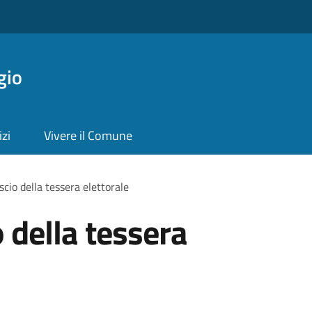
gio
izi
Vivere il Comune
ascio della tessera elettorale
o della tessera