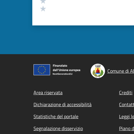
Valuta 2 stelle su 5
Valuta 1 stelle su 5
Comune di A
Footer menu
Area riservata
Crediti
Dichiarazione di accessibilità
Contatt
Statistiche del portale
Leggi l
Segnalazione disservizio
Piano d