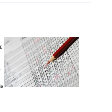
 È
l
ie