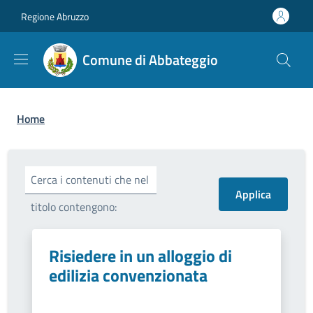
Salta al contenuto principale
Skip to footer content
Regione Abruzzo
Comune di Abbateggio
Briciole di pane
Home
Cerca i contenuti che nel
titolo contengono:
Risiedere in un alloggio di
edilizia convenzionata