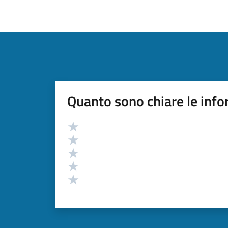
Quanto sono chiare le info
Valutazione
Valuta 5 stelle su 5
Valuta 4 stelle su 5
Valuta 3 stelle su 5
Valuta 2 stelle su 5
Valuta 1 stelle su 5