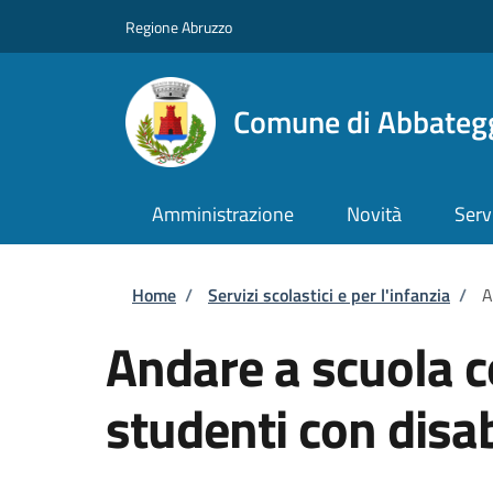
Salta al contenuto principale
Skip to footer content
Regione Abruzzo
Comune di Abbateg
Amministrazione
Novità
Serv
Briciole di pane
Home
/
Servizi scolastici e per l'infanzia
/
A
Andare a scuola c
studenti con disab