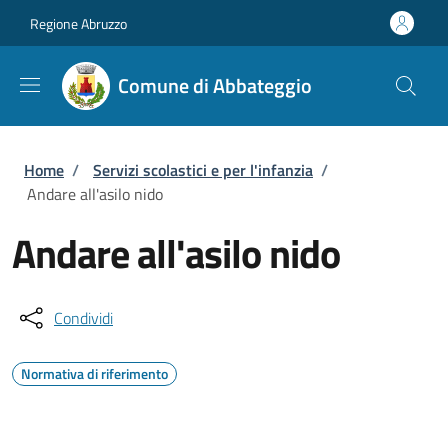
Salta al contenuto principale
Skip to footer content
Regione Abruzzo
Comune di Abbateggio
Briciole di pane
Home
/
Servizi scolastici e per l'infanzia
/
Andare all'asilo nido
Andare all'asilo nido
Condividi
Normativa di riferimento