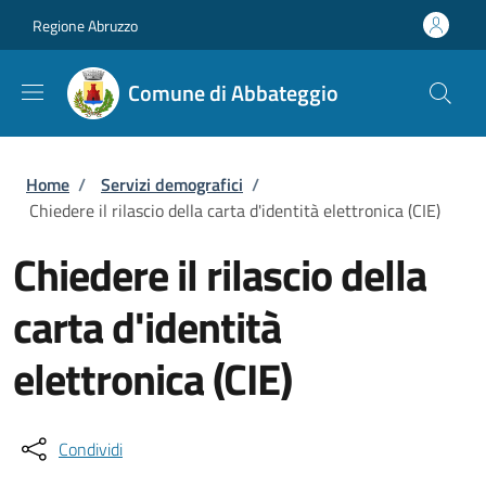
Salta al contenuto principale
Skip to footer content
Regione Abruzzo
Comune di Abbateggio
Briciole di pane
Home
/
Servizi demografici
/
Chiedere il rilascio della carta d'identità elettronica (CIE)
Chiedere il rilascio della
carta d'identità
elettronica (CIE)
Condividi