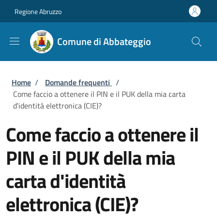
Salta al contenuto principale
Skip to footer content
Regione Abruzzo
Comune di Abbateggio
Briciole di pane
Home
/
Domande frequenti
/
Come faccio a ottenere il PIN e il PUK della mia carta
d'identità elettronica (CIE)?
Come faccio a ottenere il
PIN e il PUK della mia
carta d'identità
elettronica (CIE)?