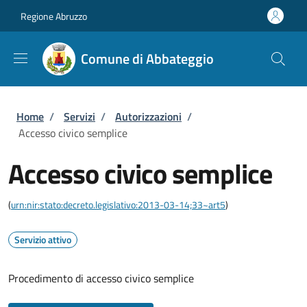
Salta al contenuto principale
Skip to footer content
Regione Abruzzo
Comune di Abbateggio
Briciole di pane
Home
/
Servizi
/
Autorizzazioni
/
Accesso civico semplice
Accesso civico semplice
(
urn:nir:stato:decreto.legislativo:2013-03-14;33~art5
)
Servizio attivo
Procedimento di accesso civico semplice