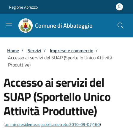
Salta al contenuto principale
Skip to footer content
Regione Abruzzo
Comune di Abbateggio
Briciole di pane
Home
/
Servizi
/
Imprese e commercio
/
Accesso ai servizi del SUAP (Sportello Unico Attività
Produttive)
Accesso ai servizi del
SUAP (Sportello Unico
Attività Produttive)
(
urn:nir:presidente.repubblica:decreto:2010-09-07;160
)