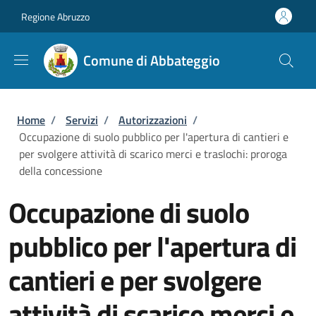
Salta al contenuto principale
Skip to footer content
Regione Abruzzo
Comune di Abbateggio
Briciole di pane
Home
/
Servizi
/
Autorizzazioni
/
Occupazione di suolo pubblico per l'apertura di cantieri e
per svolgere attività di scarico merci e traslochi: proroga
della concessione
Occupazione di suolo
pubblico per l'apertura di
cantieri e per svolgere
attività di scarico merci e