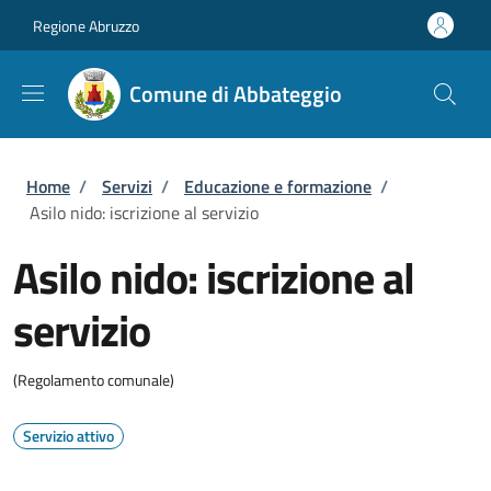
Salta al contenuto principale
Skip to footer content
Regione Abruzzo
Comune di Abbateggio
Briciole di pane
Home
/
Servizi
/
Educazione e formazione
/
Asilo nido: iscrizione al servizio
Asilo nido: iscrizione al
servizio
(Regolamento comunale)
Servizio attivo