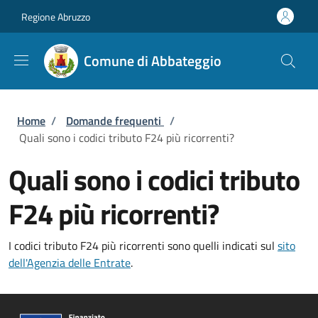
Salta al contenuto principale
Skip to footer content
Regione Abruzzo
Comune di Abbateggio
Briciole di pane
Home
/
Domande frequenti
/
Quali sono i codici tributo F24 più ricorrenti?
Quali sono i codici tributo
F24 più ricorrenti?
I codici tributo F24 più ricorrenti sono quelli indicati sul
sito
dell'Agenzia delle Entrate
.