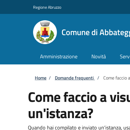
Salta al contenuto principale
Skip to footer content
Regione Abruzzo
Comune di Abbateg
Amministrazione
Novità
Serv
Briciole di pane
Home
/
Domande frequenti
/
Come faccio a
Come faccio a vis
un'istanza?
Quando hai compilato e inviato un'istanza, usa