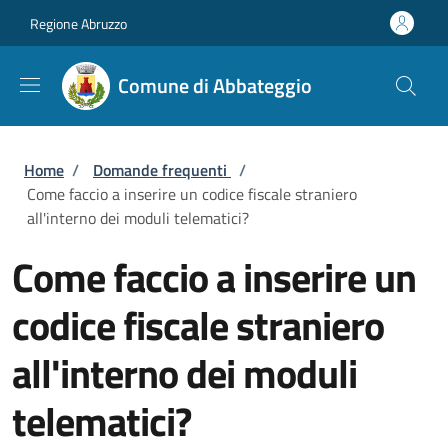
Salta al contenuto principale
Skip to footer content
Regione Abruzzo
Comune di Abbateggio
Briciole di pane
Home
/
Domande frequenti
/
Come faccio a inserire un codice fiscale straniero
all'interno dei moduli telematici?
Come faccio a inserire un
codice fiscale straniero
all'interno dei moduli
telematici?