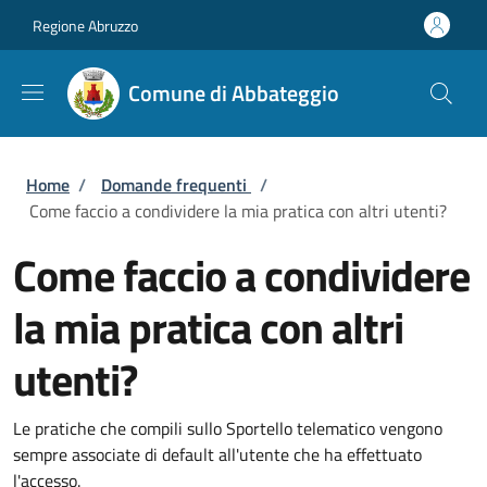
Salta al contenuto principale
Skip to footer content
Regione Abruzzo
Comune di Abbateggio
Briciole di pane
Home
/
Domande frequenti
/
Come faccio a condividere la mia pratica con altri utenti?
Come faccio a condividere
la mia pratica con altri
utenti?
Le pratiche che compili sullo Sportello telematico vengono
sempre associate di default all'utente che ha effettuato
l'accesso.