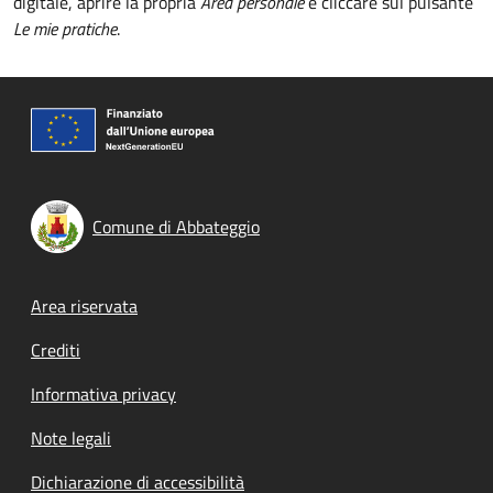
digitale, aprire la propria
Area personale
e cliccare sul pulsante
Le mie pratiche
.
Comune di Abbateggio
Footer menu
Area riservata
Crediti
Informativa privacy
Note legali
Dichiarazione di accessibilità