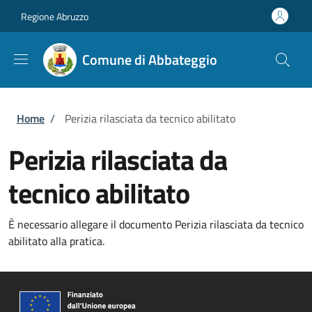
Salta al contenuto principale
Skip to footer content
Regione Abruzzo
Comune di Abbateggio
Briciole di pane
Home
/
Perizia rilasciata da tecnico abilitato
Perizia rilasciata da
tecnico abilitato
È necessario allegare il documento Perizia rilasciata da tecnico
abilitato alla pratica.