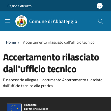
Salta al contenuto principale
Skip to footer content
Regione Abruzzo
Comune di Abbateggio
Briciole di pane
Home
/
Accertamento rilasciato dall'ufficio tecnico
Accertamento rilasciato
dall'ufficio tecnico
È necessario allegare il documento Accertamento rilasciato
dall'ufficio tecnico alla pratica.