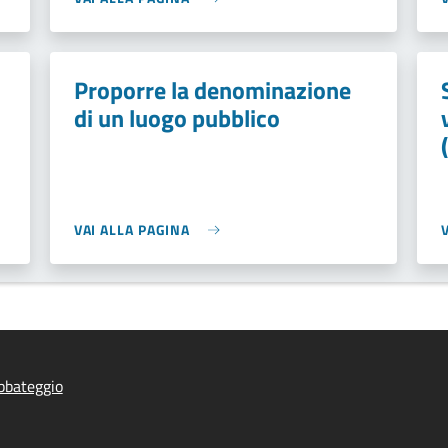
Proporre la denominazione
di un luogo pubblico
VAI ALLA PAGINA
bbateggio