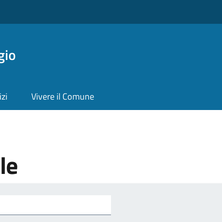
gio
izi
Vivere il Comune
le