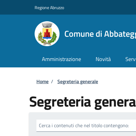
Salta al contenuto principale
Skip to footer content
Regione Abruzzo
Comune di Abbateg
Amministrazione
Novità
Serv
Briciole di pane
Home
/
Segreteria generale
Segreteria genera
Cerca i contenuti che nel titolo contengono: