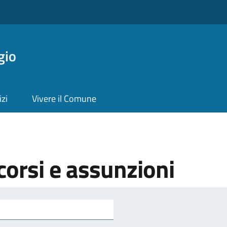
gio
izi
Vivere il Comune
orsi e assunzioni