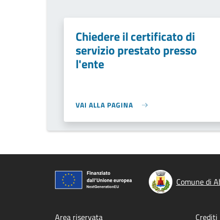
Chiedere il certificato di
servizio prestato presso
l'ente
VAI ALLA PAGINA
Comune di A
Area riservata
Crediti