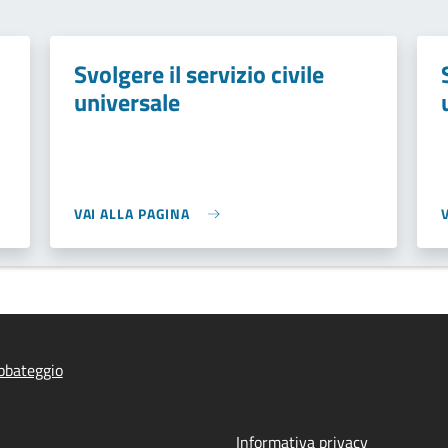
Svolgere il servizio civile
universale
VAI ALLA PAGINA
bbateggio
Informativa privacy