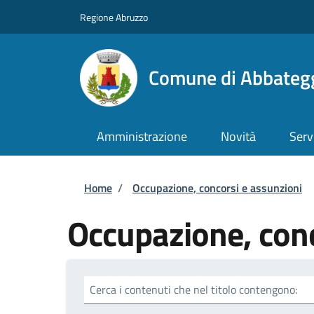
Salta al contenuto principale
Skip to footer content
Regione Abruzzo
Comune di Abbateg
Amministrazione
Novità
Serv
Briciole di pane
Home
/
Occupazione, concorsi e assunzioni
Occupazione, conc
Cerca i contenuti che nel titolo contengono: