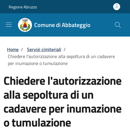
Salta al contenuto principale
Skip to footer content
Regione Abruzzo
Comune di Abbateggio
Briciole di pane
Home
/
Servizi cimiteriali
/
Chiedere l'autorizzazione alla sepoltura di un cadavere
per inumazione o tumulazione
Chiedere l'autorizzazione
alla sepoltura di un
cadavere per inumazione
o tumulazione