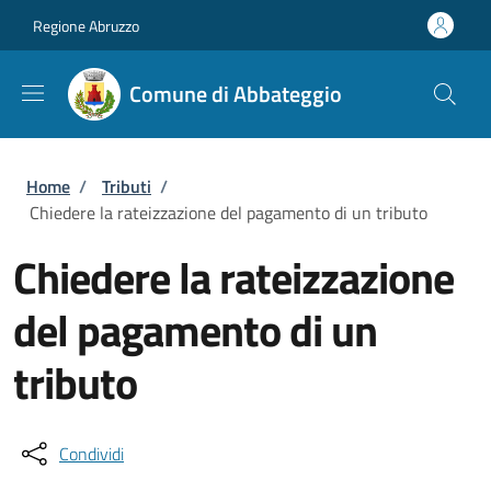
Salta al contenuto principale
Skip to footer content
Regione Abruzzo
Comune di Abbateggio
Briciole di pane
Home
/
Tributi
/
Chiedere la rateizzazione del pagamento di un tributo
Chiedere la rateizzazione
del pagamento di un
tributo
Condividi