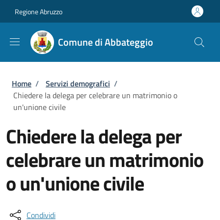
Salta al contenuto principale
Skip to footer content
Regione Abruzzo
Comune di Abbateggio
Briciole di pane
Home
/
Servizi demografici
/
Chiedere la delega per celebrare un matrimonio o
un'unione civile
Chiedere la delega per
celebrare un matrimonio
o un'unione civile
Condividi